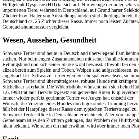
Hüftgelenk Dysplasie (HD) tat sich auf. Nur wenige der unter sehr 
importierten Tiere, während in Deutschland, auf Grund harter Selektio
Züchter bzw. Halter von Ausstellungshunden sind allerdings bereit, i
Deutschland ca. 25 Züchter dieser Rasse. Immer noch leisten Züchter, 
Gebrauchshunderassen vergleicht.
Wesen, Aussehen, Gesundheit
Schwarze Terrier sind heute in Deutschland überwiegend Familienhun
suchen. Nur beim engen Zusammenleben mit seiner Familie kommen sei
Rettungshund und sich seiner Stärke wohl bewusst. Obwohl bei den S
allzeit bereit zum Spielen und Toben. Welpen sind aufgeschlossen, n
angebracht ist. Schwarze Terrier werden sehr spät erwachsen, sie bra
Schwarze Terrier sind übermittelgrosse, robuste Hunde mit kräftige
Stichelhaar ist erlaubt. Die Widerristhöhe wünscht man sich beim 
1.6.1998 trat laut Tierschutzgesetz ein generelles Ruten-Kupierverbot
immer wieder perfekt getrimmte Terrier vor Augen hat, entsteht der
Wunsch, die Vorzüge eines Hundes durch gekonntes Trimming hervor
fällt bei der Haarpflege dieser Rasse dem typischen Terrierstriegel zu
Schwarze Terrier Rüde in Deutschland erreichte ein Alter von knapp 1
Gemeinsam ist es den Züchtern gelungen, das Problem der Hüftdyspl
nicht bekannt. Wie schon ein mal erwähnt, wird aber immer noch Pionie
Fazit