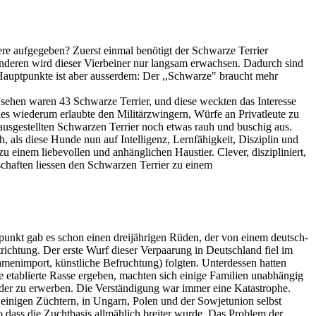
ere aufgegeben? Zuerst einmal benötigt der Schwarze Terrier
nderen wird dieser Vierbeiner nur langsam erwachsen. Dadurch sind
Hauptpunkte ist aber ausserdem: Der ,,Schwarze" braucht mehr
sehen waren 43 Schwarze Terrier, und diese weckten das Interesse
es wiederum erlaubte den Militärzwingern, Würfe an Privatleute zu
usgestellten Schwarzen Terrier noch etwas rauh und buschig aus.
, als diese Hunde nun auf Intelligenz, Lernfähigkeit, Disziplin und
 einem liebevollen und anhänglichen Haustier. Clever, diszipliniert,
chaften liessen den Schwarzen Terrier zu einem
punkt gab es schon einen dreijährigen Rüden, der von einem deutsch-
chtung. Der erste Wurf dieser Verpaarung in Deutschland fiel im
enimport, künstliche Befruchtung) folgten. Unterdessen hatten
etablierte Rasse ergeben, machten sich einige Familien unabhängig
oder zu erwerben. Die Verständigung war immer eine Katastrophe.
r einigen Züchtern, in Ungarn, Polen und der Sowjetunion selbst
dass die Zuchtbasis allmählich breiter wurde. Das Problem der