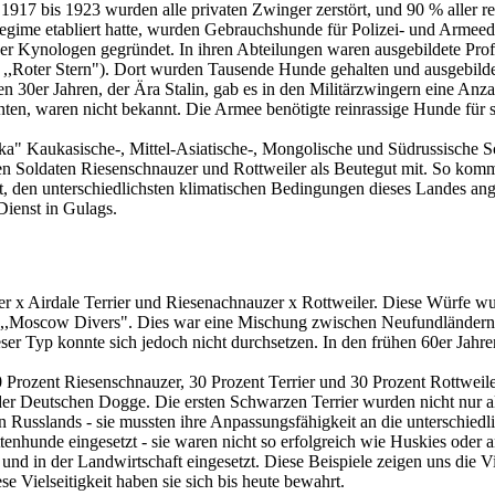
917 bis 1923 wurden alle privaten Zwinger zerstört, und 90 % aller re
ime etabliert hatte, wurden Gebrauchshunde für Polizei- und Armeedie
der Kynologen gegründet. In ihren Abteilungen waren ausgebildete Prof
,,Roter Stern"). Dort wurden Tausende Hunde gehalten und ausgebildet
n 30er Jahren, der Ära Stalin, gab es in den Militärzwingern eine Anza
en, waren nicht bekannt. Die Armee benötigte reinrassige Hunde für s
a" Kaukasische-, Mittel-Asiatische-, Mongolische und Südrussische Sc
en Soldaten Riesenschnauzer und Rottweiler als Beutegut mit. So kom
, den unterschiedlichsten klimatischen Bedingungen dieses Landes ange
Dienst in Gulags.
r x Airdale Terrier und Riesenachnauzer x Rottweiler. Diese Würfe wu
en ,,Moscow Divers". Dies war eine Mischung zwischen Neufundländern
ser Typ konnte sich jedoch nicht durchsetzen. In den frühen 60er Jah
rozent Riesenschnauzer, 30 Prozent Terrier und 30 Prozent Rottweiler
 Deutschen Dogge. Die ersten Schwarzen Terrier wurden nicht nur al
usslands - sie mussten ihre Anpassungsfähigkeit an die unterschiedli
enhunde eingesetzt - sie waren nicht so erfolgreich wie Huskies oder a
nd in der Landwirtschaft eingesetzt. Diese Beispiele zeigen uns die V
se Vielseitigkeit haben sie sich bis heute bewahrt.