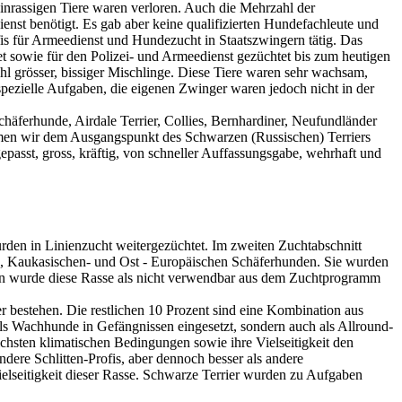
inrassigen Tiere waren verloren. Auch die Mehrzahl der
nst benötigt. Es gab aber keine qualifizierten Hundefachleute und
is für Armeedienst und Hundezucht in Staatszwingern tätig. Das
 sowie für den Polizei- und Armeedienst gezüchtet bis zum heutigen
hl grösser, bissiger Mischlinge. Diese Tiere waren sehr wachsam,
pezielle Aufgaben, die eigenen Zwinger waren jedoch nicht in der
häferhunde, Airdale Terrier, Collies, Bernhardiner, Neufundländer
men wir dem Ausgangspunkt des Schwarzen (Russischen) Terriers
passt, gross, kräftig, von schneller Auffassungsgabe, wehrhaft und
rden in Linienzucht weitergezüchtet. Im zweiten Zuchtabschnitt
, Kaukasischen- und Ost - Europäischen Schäferhunden. Sie wurden
ren wurde diese Rasse als nicht verwendbar aus dem Zuchtprogramm
 bestehen. Die restlichen 10 Prozent sind eine Kombination aus
s Wachhunde in Gefängnissen eingesetzt, sondern auch als Allround-
chsten klimatischen Bedingungen sowie ihre Vielseitigkeit den
ndere Schlitten-Profis, aber dennoch besser als andere
ielseitigkeit dieser Rasse. Schwarze Terrier wurden zu Aufgaben