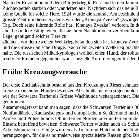
Nach der Revolution und dem Bürgerkrieg in Russland in den Jahren 1
Zuchtexperten starben oder wanderten aus. Nachdem sich das neue Reg
keine Quelle für solche Tiere. 1924 wurde die zentrale Armeeschule 
grüsste Zentrum dieses Systems war der ,,Kranaya Zvezka" (Zwinger 
Tag. Doch seine führende Rolle hat ,,Kranaya Zvezka" verloren. In de
aber besondere Fähigkeiten, die sie ihren Nachkommen vererben konnt
Lage, genügend solcher Tiere zu
züchten. Vor dem zweiten Weltkrieg befanden sich in ,,Kranaya Zvezk
und die Grösse dänische Dogge. Nach dem zweiten Weltkrieg bracht
nahe. Die russischen Militärkynologen wollten einen Hund, der robust
reserviert Fremden gegenüber war - spezielle Anforderungen für den 
Frühe Kreuzungsversuche
Der erste Zuchtabschnitt bestand aus den Kreuzungen Riesenschnauze
kreuzte man einige Hunde des ersten Abschnitts mit den sogenannt
wie der Schwarze Terrier als Grösse Wachhunde weitergezüchtet. Die
genommen.
Zusammengefasst kann man sagen, dass die Schwarzen Terrier aus 30 P
Neufundländer, Kaukasischem- und europäischem Schäferhund und der
Armee- und Polizeihunde. Ob im fernen Norden oder im fernen Süden R
Einsatz betreffend beweisen. Schwarze Terrier wurden auch als Schlitt
Arbeitshundrassen. Einige wurden als Treib- und Hütehunde benötigt u
herangezogen, für die es normalerweise spezialisierte Rassen gibt. Die