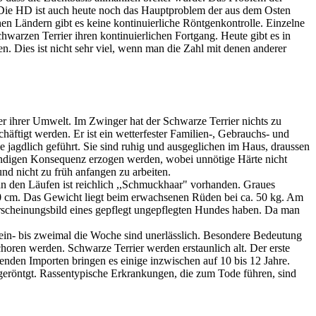
. Die HD ist auch heute noch das Hauptproblem der aus dem Osten
chen Ländern gibt es keine kontinuierliche Röntgenkontrolle. Einzelne
warzen Terrier ihren kontinuierlichen Fortgang. Heute gibt es in
en. Dies ist nicht sehr viel, wenn man die Zahl mit denen anderer
r ihrer Umwelt. Im Zwinger hat der Schwarze Terrier nichts zu
ftigt werden. Er ist ein wetterfester Familien-, Gebrauchs- und
jagdlich geführt. Sie sind ruhig und ausgeglichen im Haus, draussen
twendigen Konsequenz erzogen werden, wobei unnötige Härte nicht
nd nicht zu früh anfangen zu arbeiten.
an den Läufen ist reichlich ,,Schmuckhaar" vorhanden. Graues
0 cm. Das Gewicht liegt beim erwachsenen Rüden bei ca. 50 kg. Am
s Erscheinungsbild eines gepflegt ungepflegten Hundes haben. Da man
in- bis zweimal die Woche sind unerlässlich. Besondere Bedeutung
schoren werden. Schwarze Terrier werden erstaunlich alt. Der erste
enden Importen bringen es einige inzwischen auf 10 bis 12 Jahre.
eröntgt. Rassentypische Erkrankungen, die zum Tode führen, sind