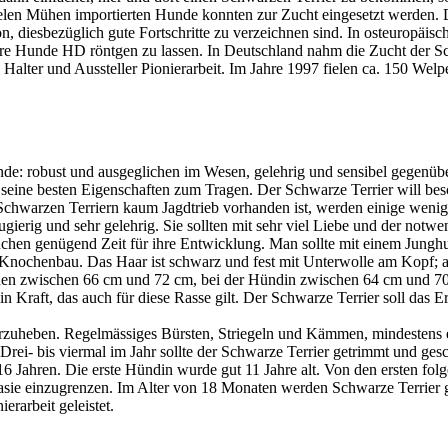
vielen Mühen importierten Hunde konnten zur Zucht eingesetzt werden
n, diesbezüglich gute Fortschritte zu verzeichnen sind. In osteuropäis
hre Hunde HD röntgen zu lassen. In Deutschland nahm die Zucht der Sch
Halter und Aussteller Pionierarbeit. Im Jahre 1997 fielen ca. 150 Welp
de: robust und ausgeglichen im Wesen, gelehrig und sensibel gegenübe
ne besten Eigenschaften zum Tragen. Der Schwarze Terrier will beschä
chwarzen Terriern kaum Jagdtrieb vorhanden ist, werden einige wenige 
eugierig und sehr gelehrig. Sie sollten mit sehr viel Liebe und der no
uchen genügend Zeit für ihre Entwicklung. Man sollte mit einem Junghu
m Knochenbau. Das Haar ist schwarz und fest mit Unterwolle am Kopf; 
Rüden zwischen 66 cm und 72 cm, bei der Hündin zwischen 64 cm und 7
 in Kraft, das auch für diese Rasse gilt. Der Schwarze Terrier soll da
zuheben. Regelmässiges Bürsten, Striegeln und Kämmen, mindestens e
. Drei- bis viermal im Jahr sollte der Schwarze Terrier getrimmt und ge
6 Jahren. Die erste Hündin wurde gut 11 Jahre alt. Von den ersten folg
asie einzugrenzen. Im Alter von 18 Monaten werden Schwarze Terrier g
rarbeit geleistet.