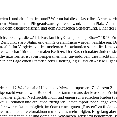
agierten Hund ein Familienhund? Warum hat diese Rasse ihre Armeekarri
r ein Minimum an Pflegeaufwand getrieben wird, fehl am Platz. Zum a
wie dem osteuropäischen und dem Asiatischen Schäferhund. Einer der 
lichst beteiligt: die ,,ALL Russian Dog Championship Show" 1957. Zu 
Zeitpunkt starb Stalin, und einige Gefängnisse wurden geschlossen. Di
nstabil. Im Vergleich zu den modernen Showhunden sahen die damals a
n zu scharf für den normalen Besitzer. Der Rassecharakter änderte sich
hwarze Terrier ist vom Temperament her unverdorben, dies macht ihn zu
n der Lage einen Fremden oder Eindringling zu stellen - diese Eigens
urde eine 12 Wochen alte Hündin aus Moskau importiert. Zu diesem Zeit
tgebracht worden war. Beide Hunde stammten aus der Moskauer Zuchtri
it einer eigenen Nachzuchthündin und einem schwedischen Rüden (Sam
ei Hündinnen und ein Rüde, zuzüglich Samenimport, noch lange keine 
Jahre war es kaum möglich, im Osten einen guten ,,Russen" zu finden 
er, nächtliche Telefonaktionen und vieles mehr folgten. Es gelang abe
nn einfacher, hier und dort einen Schwarzen Terrier zu bekommen, so 