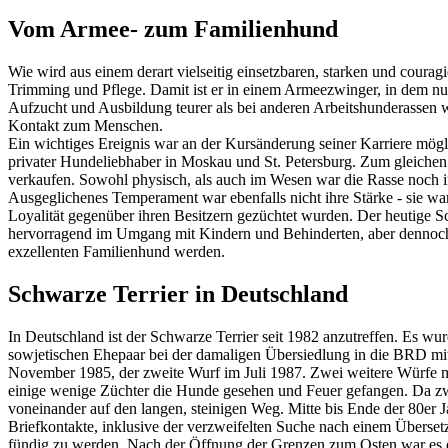
Vom Armee- zum Familienhund
Wie wird aus einem derart vielseitig einsetzbaren, starken und cour
Trimming und Pflege. Damit ist er in einem Armeezwinger, in dem nu
Aufzucht und Ausbildung teurer als bei anderen Arbeitshunderassen 
Kontakt zum Menschen.
Ein wichtiges Ereignis war an der Kursänderung seiner Karriere mög
privater Hundeliebhaber in Moskau und St. Petersburg. Zum gleichen 
verkaufen. Sowohl physisch, als auch im Wesen war die Rasse noch i
Ausgeglichenes Temperament war ebenfalls nicht ihre Stärke - sie ware
Loyalität gegenüber ihren Besitzern gezüchtet wurden. Der heutige Sc
hervorragend im Umgang mit Kindern und Behinderten, aber dennoch i
exzellenten Familienhund werden.
Schwarze Terrier in Deutschland
In Deutschland ist der Schwarze Terrier seit 1982 anzutreffen. Es w
sowjetischen Ehepaar bei der damaligen Übersiedlung in die BRD mi
November 1985, der zweite Wurf im Juli 1987. Zwei weitere Würfe m
einige wenige Züchter die Hunde gesehen und Feuer gefangen. Da zw
voneinander auf den langen, steinigen Weg. Mitte bis Ende der 80er 
Briefkontakte, inklusive der verzweifelten Suche nach einem Übersetz
fündig zu werden. Nach der Öffnung der Grenzen zum Osten war es da